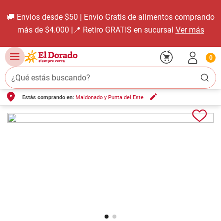
🚚 Envios desde $50 | Envío Gratis de alimentos comprando
más de $4.000 |📍 Retiro GRATIS en sucursal
Ver más
0
¿Qué estás buscando?
Estás comprando en:
Maldonado y Punta del Este
TÉRMINOS MÁS BUSCADOS
1
.
carne carnicería
2
.
leche
3
.
aceite
4
.
queso
5
.
pollo
6
.
bondiola
7
.
fideos