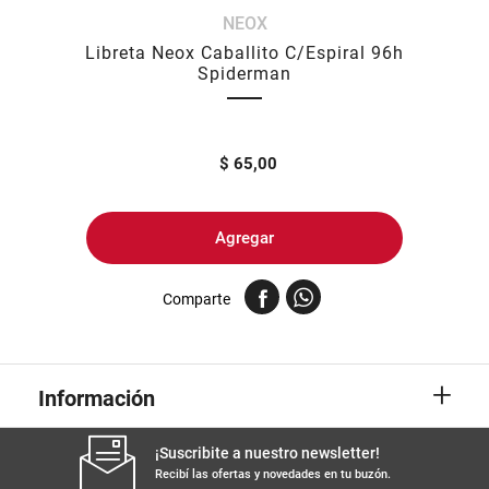
NEOX
8
.
yerba
Libreta Neox Caballito C/Espiral 96h
9
.
harina
Spiderman
10
.
arroz
$
65,00
Agregar
Comparte
+
Información
¡Suscribite a nuestro newsletter!
Recibí las ofertas y novedades en tu buzón.