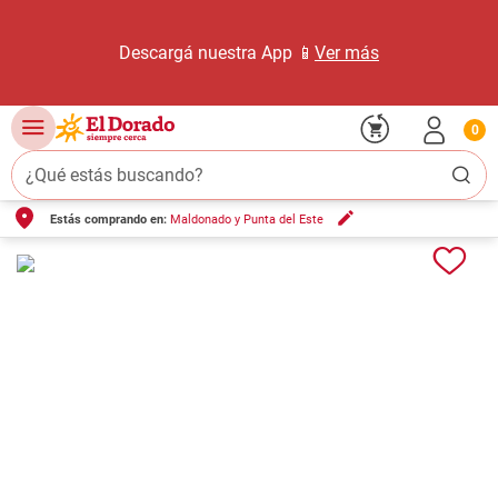
Descargá nuestra App 📱
Ver más
0
¿Qué estás buscando?
Estás comprando en:
Maldonado y Punta del Este
TÉRMINOS MÁS BUSCADOS
1
.
carne carnicería
2
.
leche
3
.
queso
4
.
aceite
5
.
pollo
6
.
bondiola
7
.
fideos