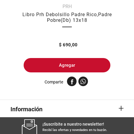
PRH
8
.
harina
Libro Prh Debolsillo Padre Rico,Padre
9
.
arroz
Pobre(Db) 13x18
10
.
yerba
$
690,00
Agregar
Comparte
+
Información
¡Suscribite a nuestro newsletter!
Recibí las ofertas y novedades en tu buzón.