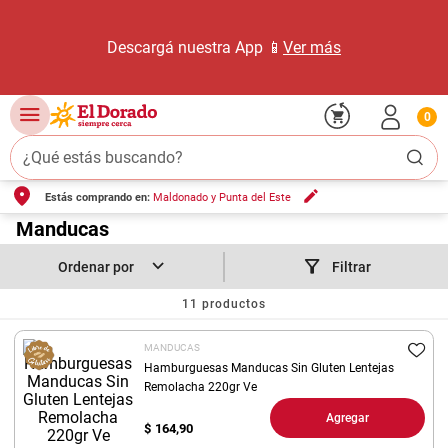
Descargá nuestra App 📱
Ver más
0
¿Qué estás buscando?
Estás comprando en:
Maldonado y Punta del Este
TÉRMINOS MÁS BUSCADOS
1
.
Manducas
carne carnicería
2
.
leche
Filtrar
3
.
aceite
11
productos
4
.
queso
MANDUCAS
5
.
pollo
Hamburguesas Manducas Sin Gluten Lentejas
Remolacha 220gr Ve
6
.
bondiola
Agregar
$
164,90
7
.
fideos