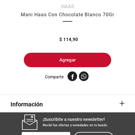
HAAS
8
.
arroz
Mani Haas Con Chocolate Blanco 70Gr
9
.
harina
10
.
yerba
$
114,90
Agregar
Comparte
+
Información
¡Suscribite a nuestro newsletter!
Recibí las ofertas y novedades en tu buzón.