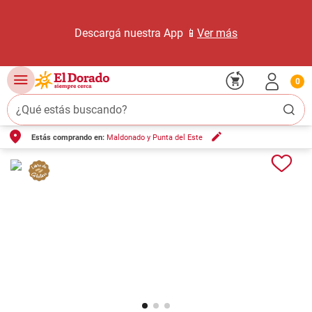
Descargá nuestra App 📱
Ver más
0
¿Qué estás buscando?
Estás comprando en:
Maldonado y Punta del Este
TÉRMINOS MÁS BUSCADOS
1
.
carne carnicería
2
.
leche
3
.
aceite
4
.
queso
5
.
pollo
6
.
bondiola
7
.
fideos