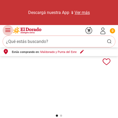
Descargá nuestra App 📱
Ver más
0
¿Qué estás buscando?
Estás comprando en:
Maldonado y Punta del Este
TÉRMINOS MÁS BUSCADOS
1
.
carne carnicería
2
.
leche
3
.
aceite
4
.
queso
5
.
pollo
6
.
bondiola
7
.
fideos