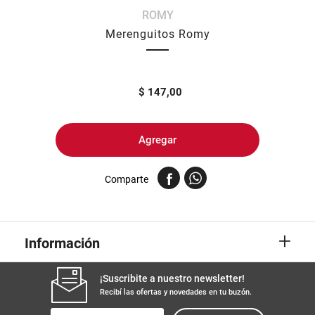
ROMY
8
.
yerba
Merenguitos Romy
9
.
arroz
10
.
harina
$
147,00
Agregar
Comparte
+
Información
¡Suscribite a nuestro newsletter!
Recibí las ofertas y novedades en tu buzón.