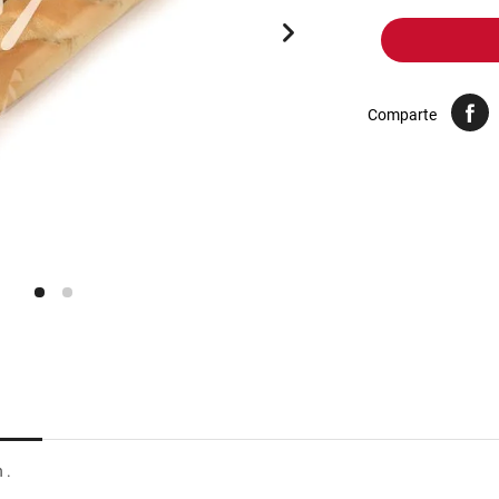
10
.
harina
Comparte
 .