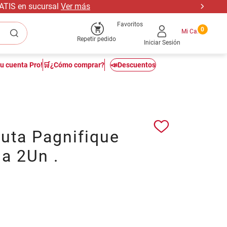
RATIS en sucursal
Ver más
Favoritos
0
Repetir pedido
Iniciar Sesión
tu cuenta Pro!
🛒¿Cómo comprar?
📣Descuentos
uta Pagnifique
a 2Un .