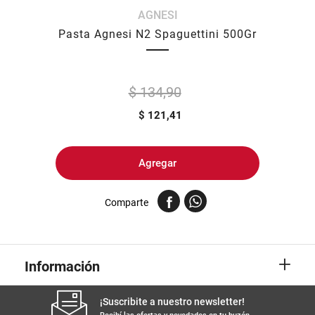
AGNESI
8
.
arroz
Pasta Agnesi N2 Spaguettini 500Gr
9
.
harina
10
.
yerba
$ 134,90
$
121,41
Agregar
Comparte
+
Información
¡Suscribite a nuestro newsletter!