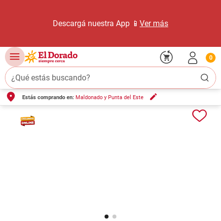
Descargá nuestra App 📱
Ver más
0
¿Qué estás buscando?
Estás comprando en:
Maldonado y Punta del Este
TÉRMINOS MÁS BUSCADOS
1
.
carne carnicería
2
.
leche
3
.
aceite
4
.
queso
5
.
pollo
6
.
bondiola
7
.
fideos