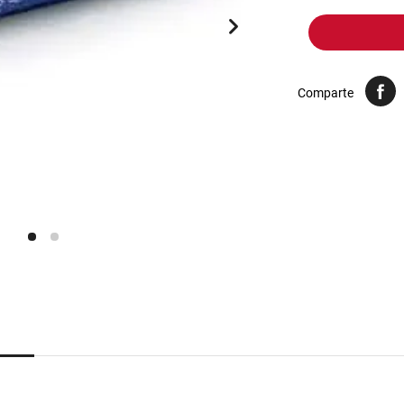
10
.
yerba
Comparte