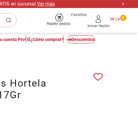
RATIS en sucursal
Ver más
Favoritos
0
Repetir pedido
Iniciar Sesión
tu cuenta Pro!
🛒¿Cómo comprar?
📣Descuentos
as Hortela
17Gr