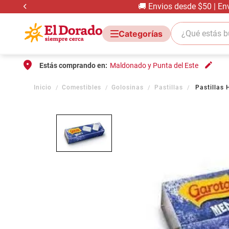
🚚 Envios desde $50 | En
¿Qué estás bus
Estás comprando en:
Maldonado y Punta del Este
Comestibles
Golosinas
Pastillas
Pastillas 