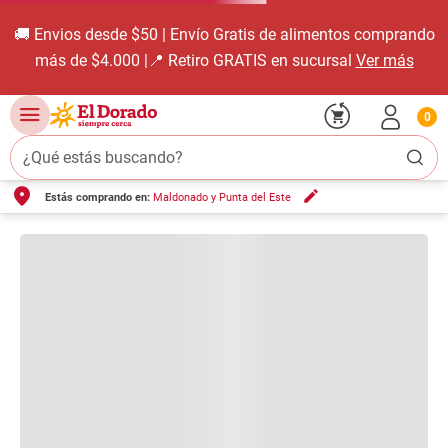
🚚 Envios desde $50 | Envío Gratis de alimentos comprando
más de $4.000 |📍 Retiro GRATIS en sucursal
Ver más
0
¿Qué estás buscando?
Estás comprando en:
Maldonado y Punta del Este
TÉRMINOS MÁS BUSCADOS
1
.
carne carnicería
2
.
leche
3
.
aceite
4
.
queso
5
.
pollo
6
.
bondiola
7
.
fideos