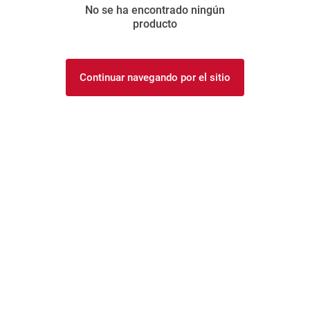
No se ha encontrado ningún
8
.
yerba
producto
9
.
harina
10
.
arroz
Continuar navegando por el sitio