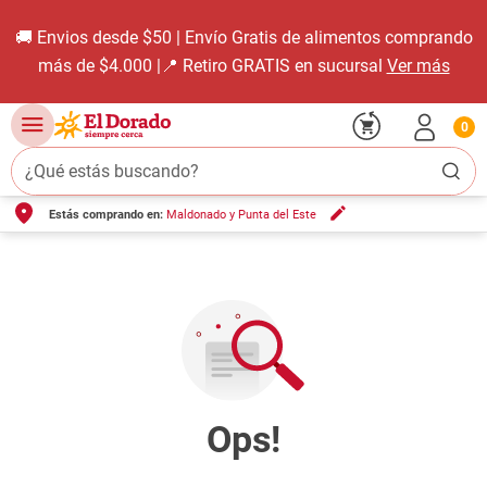
🚚 Envios desde $50 | Envío Gratis de alimentos comprando
más de $4.000 |📍 Retiro GRATIS en sucursal
Ver más
0
¿Qué estás buscando?
Estás comprando en:
Maldonado y Punta del Este
TÉRMINOS MÁS BUSCADOS
1
.
carne carnicería
2
.
leche
3
.
aceite
4
.
queso
5
.
pollo
6
.
bondiola
7
.
fideos