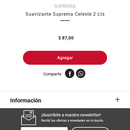
SUPREMA
8
.
yerba
Suavizante Suprema Celeste 2 Lts
9
.
harina
10
.
arroz
$
87,00
Agregar
Comparte
+
Información
¡Suscribite a nuestro newsletter!
Recibí las ofertas y novedades en tu buzón.