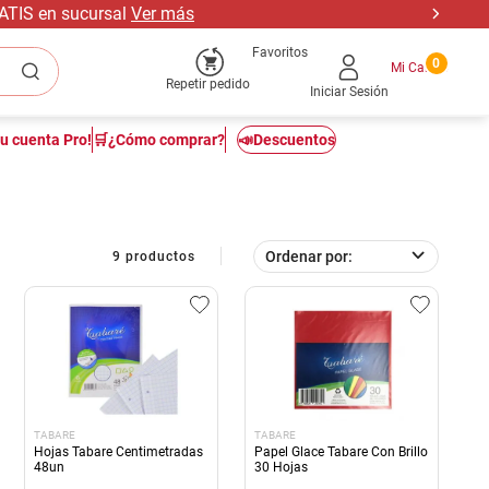
RATIS en sucursal
Ver más
Favoritos
0
Repetir pedido
Iniciar Sesión
tu cuenta Pro!
🛒¿Cómo comprar?
📣Descuentos
Ordenar por
9
productos
TABARE
TABARE
Hojas Tabare Centimetradas
Papel Glace Tabare Con Brillo
48un
30 Hojas