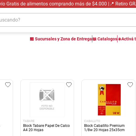
vío Gratis de alimentos comprando más de $4.000 |📍 Retiro G
cando?
TÉRMINOS MÁS BUSCADOS
🏪 Sucursales y Zona de Entrega
📖 Catalogos
☀️Activá 
1
.
carne carnicería
2
.
leche
3
.
aceite
4
.
queso
5
.
pollo
6
.
bondiola
7
.
fideos
8
.
yerba
TABARE
CABALLITO
9
.
harina
4
Block Tabare Papel De Calco
Block Caballito Premium
A4 20 Hojas
1/8w 20 Hojas 25x35cm