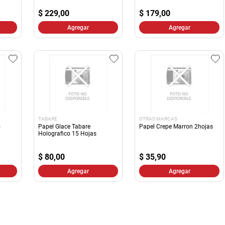
10
.
arroz
$
229,00
$
179,00
Agregar
Agregar
TABARE
OTRAS MARCAS
o
Papel Glace Tabare
Papel Crepe Marron 2hojas
Holografico 15 Hojas
$
80,00
$
35,90
Agregar
Agregar