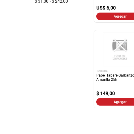
$ 31,00
$ 242,00
US$
6,00
Agregar
TABARE
Papel Tabare Garbanz
Amarilla 25h
$
149,00
Agregar