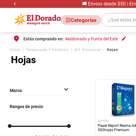
🚚 Envios desde $50 | En
¿Qué estás bus
Estás comprando en:
Maldonado y Punta del Este
Inicio
Temporada Y Festivos
Art. Escolares
Hojas
Hojas
Marca
TABARE
Rangos de precio
REPORT
OTRAS MARCAS
REPORT
CABALLITO
Papel Report Resma A
500hojas Premium