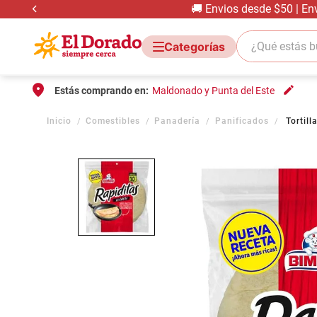
🚚 Envios desde $50 | En
¿Qué estás bus
Estás comprando en:
Maldonado y Punta del Este
Comestibles
Panadería
Panificados
Tortil