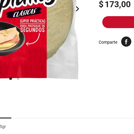
10
.
arroz
$
173,00
Comparte
75gr