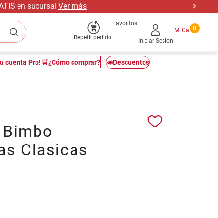
RATIS en sucursal
Ver más
Favoritos
0
Repetir pedido
Iniciar Sesión
tu cuenta Pro!
🛒¿Cómo comprar?
📣Descuentos
a Bimbo
as Clasicas