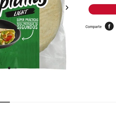
10
.
yerba
Comparte