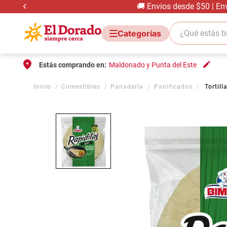
🚚 Envios desde $50 | En
¿Qué estás bus
Estás comprando en:
Maldonado y Punta del Este
Comestibles
Panadería
Panificados
Tortil