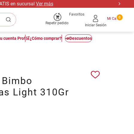
RATIS en sucursal
Ver más
Favoritos
0
Repetir pedido
Iniciar Sesión
tu cuenta Pro!
🛒¿Cómo comprar?
📣Descuentos
a Bimbo
as Light 310Gr