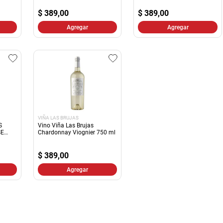
10
.
harina
$
389,00
$
389,00
Agregar
Agregar
VIÑA LAS BRUJAS
S
Vino Viña Las Brujas
SE
Chardonnay Viognier 750 ml
$
389,00
Agregar