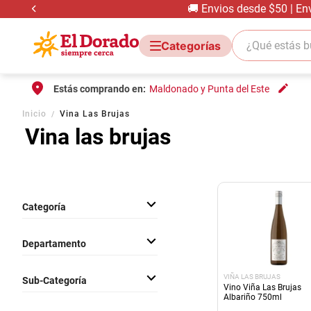
🚚 Envios desde $50 | En
¿Qué estás bus
Estás comprando en:
Maldonado y Punta del Este
Inicio
Vina Las Brujas
Vina las brujas
Categoría
Bebidas Con Alcohol
Departamento
Bebidas
VIÑA LAS BRUJAS
Sub-Categoría
Vino Viña Las Brujas
Albariño 750ml
Vinos