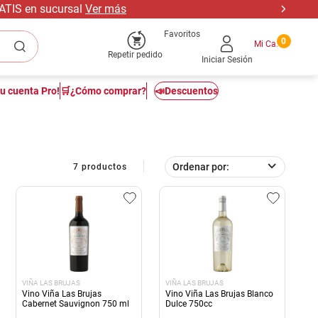
RATIS en sucursal
Ver más
Favoritos
0
Repetir pedido
Iniciar Sesión
tu cuenta Pro!
🛒¿Cómo comprar?
📣Descuentos
Ordenar por
7
productos
VIÑA LAS BRUJAS
VIÑA LAS BRUJAS
Vino Viña Las Brujas
Vino Viña Las Brujas Blanco
Cabernet Sauvignon 750 ml
Dulce 750cc