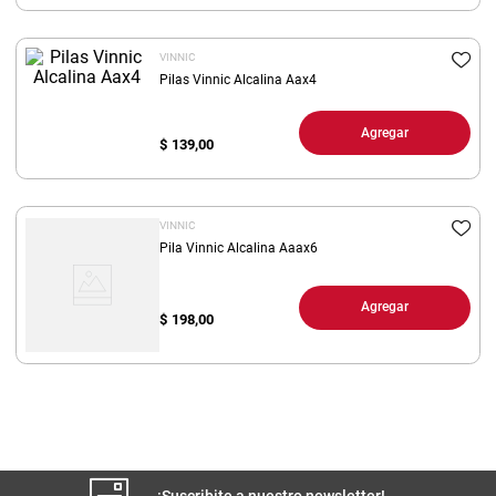
8
.
arroz
VINNIC
9
.
harina
Pilas Vinnic Alcalina Aax4
10
.
yerba
Agregar
$
139,00
VINNIC
Pila Vinnic Alcalina Aaax6
Agregar
$
198,00
¡Suscribite a nuestro newsletter!