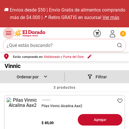
🚚 Envios desde $50 | Envío Gratis de alimentos comprando
más de $4.000 |📍 Retiro GRATIS en sucursal
Ver más
0
¿Qué estás buscando?
Estás comprando en:
Maldonado y Punta del Este
TÉRMINOS MÁS BUSCADOS
1
.
Vinnic
carne carnicería
2
.
leche
Filtrar
3
.
aceite
3
productos
4
.
queso
VINNIC
5
.
pollo
Pilas Vinnic Alcalina Aax2
6
.
bondiola
Agregar
$
85,00
7
.
fideos