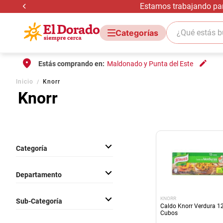
Estamos trabajando para
¿Qué estás bus
Estás comprando en:
Maldonado y Punta del Este
Inicio
Knorr
Knorr
Categoría
Almacen
Departamento
Comestibles
KNORR
Sub-Categoría
Caldo Knorr Verdura 1
Cubos
Condimentos