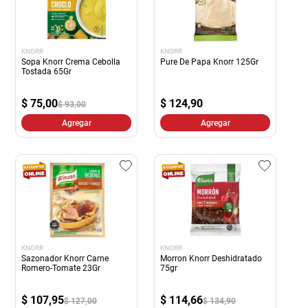
KNORR
KNORR
Sopa Knorr Crema Cebolla
Pure De Papa Knorr 125Gr
Tostada 65Gr
$
75,00
$
124,90
$ 93,00
Agregar
Agregar
KNORR
KNORR
Sazonador Knorr Carne
Morron Knorr Deshidratado
Romero-Tomate 23Gr
75gr
$
107,95
$
114,66
$ 127,00
$ 134,90