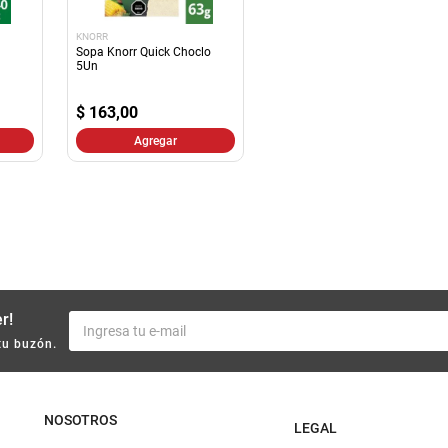
KNORR
Sopa Knorr Quick Choclo
5Un
$
163,00
Agregar
r!
tu buzón.
NOSOTROS
LEGAL