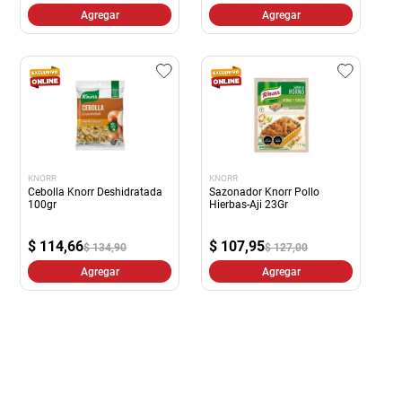
Agregar
Agregar
KNORR
KNORR
Cebolla Knorr Deshidratada
Sazonador Knorr Pollo
100gr
Hierbas-Aji 23Gr
$
114,66
$
107,95
$ 134,90
$ 127,00
Agregar
Agregar