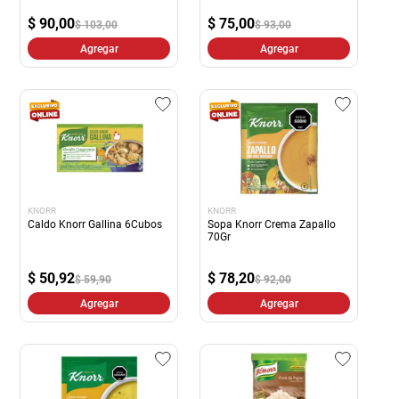
$
90,00
$
75,00
$ 103,00
$ 93,00
Agregar
Agregar
KNORR
KNORR
Caldo Knorr Gallina 6Cubos
Sopa Knorr Crema Zapallo
70Gr
$
50,92
$
78,20
$ 59,90
$ 92,00
Agregar
Agregar