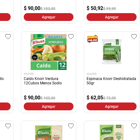
10
.
yerba
$
90,00
$
50,92
$ 103,00
$ 59,90
Agregar
Agregar
KNORR
KNORR
llo
Caldo Knorr Verdura
Espinaca Knorr Deshidratada
12Cubos Menos Sodio
50gr
$
90,00
$
62,05
$ 103,00
$ 73,00
Agregar
Agregar