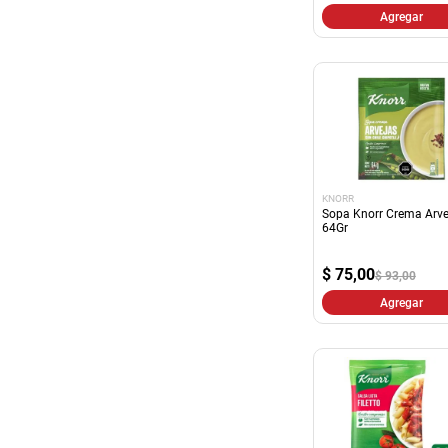
Agregar
KNORR
Sopa Knorr Crema Arve
64Gr
$
75,00
$ 93,00
Agregar