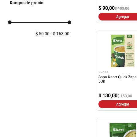
Rangos de precio
Sopas
$
90,00
$ 103,00
Salsas Preparadas
Agregar
Pure
$ 50,00
$ 163,00
KNORR
Sopa Knorr Quick Zapa
5Un
$
130,00
$ 153,00
Agregar