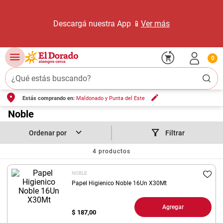
Descargá nuestra App 📱
Ver más
0
¿Qué estás buscando?
Estás comprando en:
Maldonado y Punta del Este
TÉRMINOS MÁS BUSCADOS
1
.
Noble
carne carnicería
2
.
leche
Filtrar
3
.
aceite
4
productos
4
.
queso
NOBLE
5
.
pollo
Papel Higienico Noble 16Un X30Mt
6
.
bondiola
Agregar
$
187,00
7
.
fideos