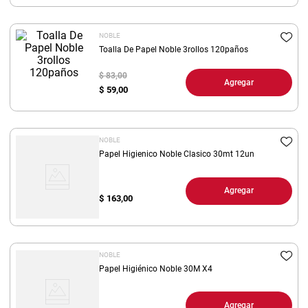
8
.
yerba
NOBLE
9
.
arroz
Toalla De Papel Noble 3rollos 120paños
10
.
harina
$ 83,00
Agregar
$
59,00
NOBLE
Papel Higienico Noble Clasico 30mt 12un
Agregar
$
163,00
NOBLE
Papel Higiénico Noble 30M X4
Agregar