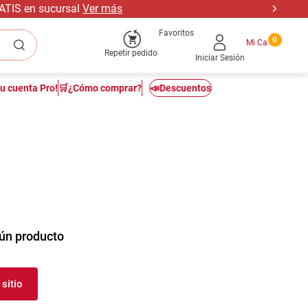
RATIS en sucursal
Ver más
Favoritos
0
Repetir pedido
Iniciar Sesión
tu cuenta Pro!
🛒¿Cómo comprar?
📣Descuentos
ún producto
sitio